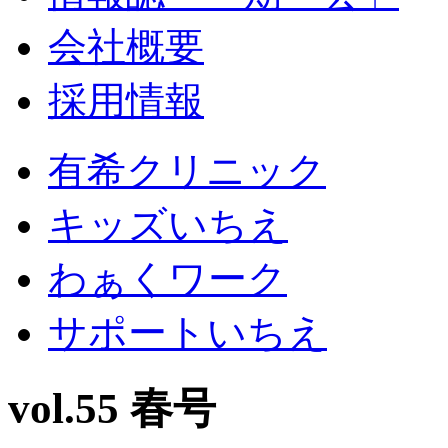
会社概要
採用情報
有希クリニック
キッズいちえ
わぁくワーク
サポートいちえ
vol.55 春号