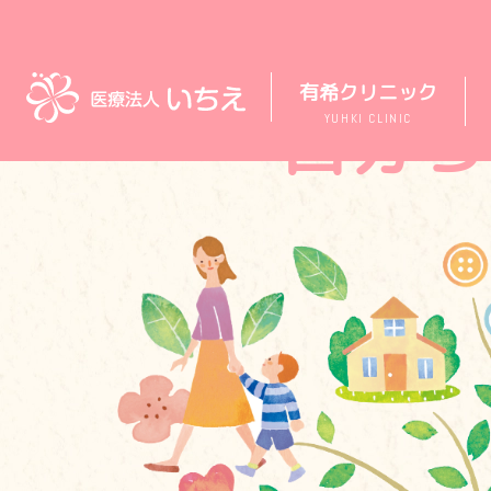
有希クリニック
“自分ら
YUHKI CLINIC