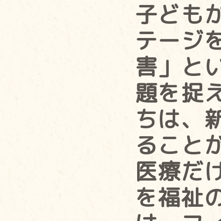
子ども
テージ
害」と
題を捉
ちは、
ること
医療だ
を福祉