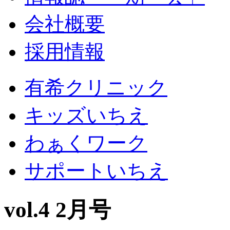
会社概要
採用情報
有希クリニック
キッズいちえ
わぁくワーク
サポートいちえ
vol.4 2月号