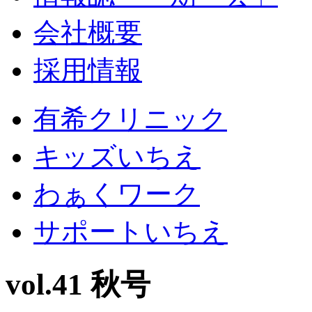
会社概要
採用情報
有希クリニック
キッズいちえ
わぁくワーク
サポートいちえ
vol.41 秋号