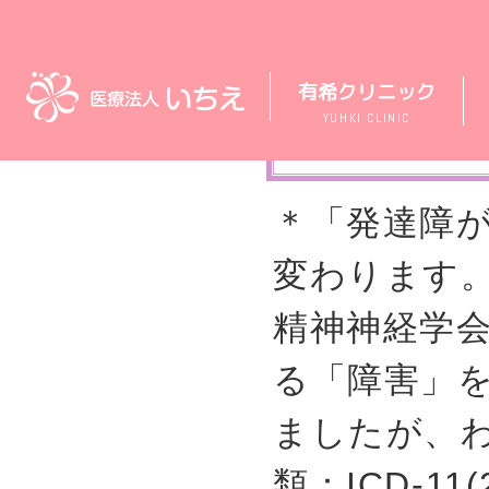
有希クリニック
神経
YUHKI CLINIC
＊「発達障
変わります
精神神経学会
る「障害」
ましたが、わ
類：ICD-11